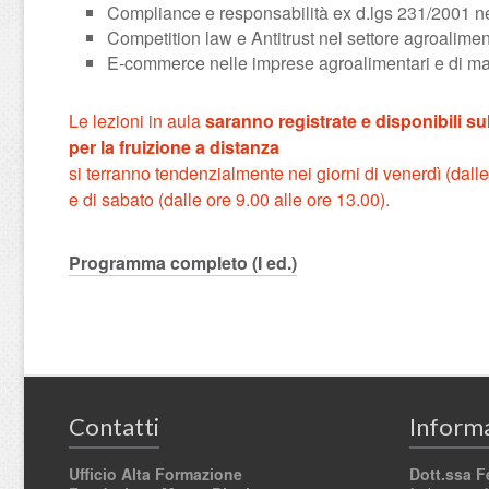
Compliance e responsabilità ex d.lgs 231/2001 ne
Competition law e Antitrust nel settore agroalime
E-commerce nelle imprese agroalimentari e di ma
Le lezioni in aula
saranno registrate e disponibili s
per la fruizione a distanza
si terranno tendenzialmente nei giorni di venerdì (dalle
e di sabato (dalle ore 9.00 alle ore 13.00).
Programma completo (I ed.)
Contatti
Informa
Ufficio Alta Formazione
Dott.ssa F