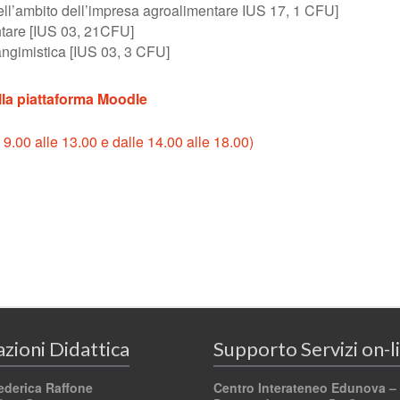
ll’ambito dell’impresa agroalimentare IUS 17, 1 CFU]
ntare [IUS 03, 21CFU]
ngimistica [IUS 03, 3 CFU]
ulla piattaforma Moodle
 9.00 alle 13.00 e dalle 14.00 alle 18.00)
zioni Didattica
Supporto Servizi on-l
ederica Raffone
Centro Interateneo Edunova –