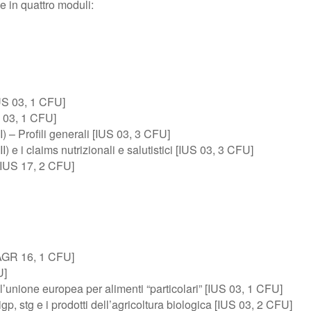
e in quattro moduli:
US 03, 1 CFU]
S 03, 1 CFU]
) – Profili generali [IUS 03, 3 CFU]
) e i claims nutrizionali e salutistici [IUS 03, 3 CFU]
 [IUS 17, 2 CFU]
 [AGR 16, 1 CFU]
U]
unione europea per alimenti “particolari” [IUS 03, 1 CFU]
igp, stg e i prodotti dell’agricoltura biologica [IUS 03, 2 CFU]